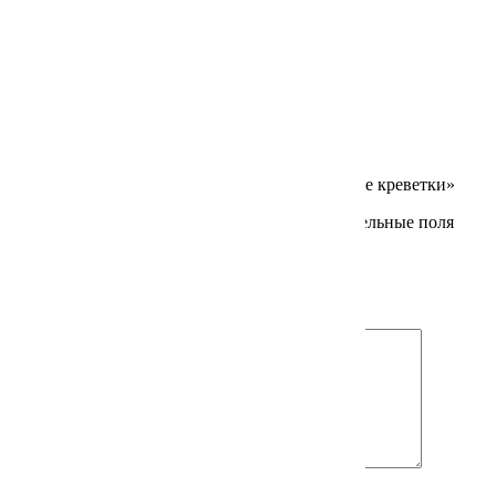
Вес
60212967 г
Отзывы
Отзывов пока нет.
Будьте первым, кто оставил отзыв на «Жареные креветки»
Ваш адрес email не будет опубликован.
Обязательные поля
помечены
*
Ваша оценка
*
Ваш отзыв
*