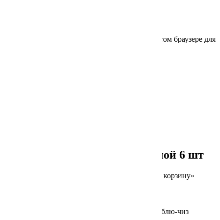
Имя
*
Email
*
Сохранить моё имя, email и адрес сайта в этом браузере для
последующих моих комментариев.
Похожие
Добавлено в корзину
190 г
Мини чебуреки с бараниной 6 шт
Для заказа товара нажмите на кнопку «В корзину»
690
₽
В корзину
Добавлено в корзину