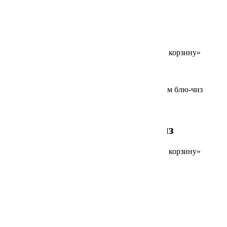
180/30 г
Гренки с соусом блю-чиз
Для заказа товара нажмите на кнопку «В корзину»
390
₽
В корзину
Добавлено в корзину
180/30 г
Наггетсы с соусом блю-чиз
Для заказа товара нажмите на кнопку «В корзину»
430
₽
В корзину
Найти:
Свежие записи