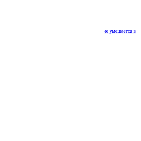
Название акции
Название акции
Название акции
Название акции
Название акции настолько большое, что не умещается в
одну строчку
Свежие комментарии
Архивы
Февраль 2021
Рубрики
Uncategorized
Мета
Войти
Лента записей