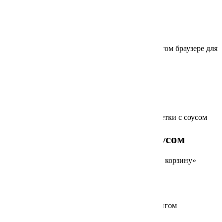
Имя
*
Email
*
Сохранить моё имя, email и адрес сайта в этом браузере для
последующих моих комментариев.
Похожие
Добавлено в корзину
Хрустящие креветки с соусом
Для заказа товара нажмите на кнопку «В корзину»
830
₽
В корзину
Добавлено в корзину