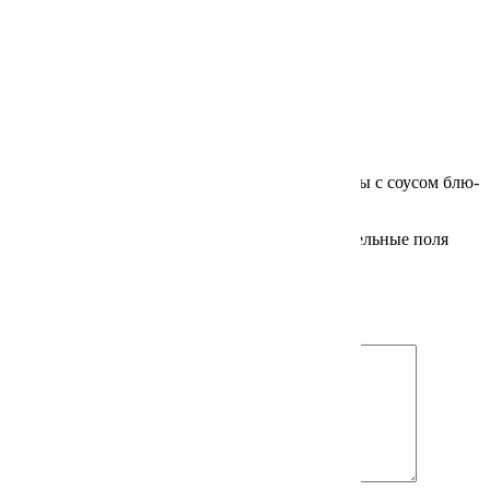
Вес
60212967 г
Отзывы
Отзывов пока нет.
Будьте первым, кто оставил отзыв на «Наггетсы с соусом блю-
чиз»
Ваш адрес email не будет опубликован.
Обязательные поля
помечены
*
Ваша оценка
*
Ваш отзыв
*