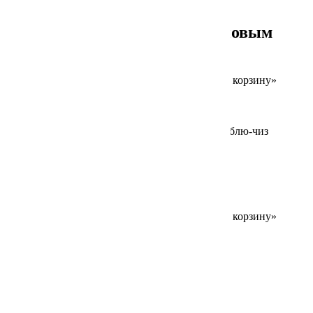
200/30 г
Сырные палочки с малиновым
топпингом
Для заказа товара нажмите на кнопку «В корзину»
680
₽
В корзину
Добавлено в корзину
180/30 г
Гренки с соусом блю-чиз
Для заказа товара нажмите на кнопку «В корзину»
390
₽
В корзину
Найти:
Свежие записи