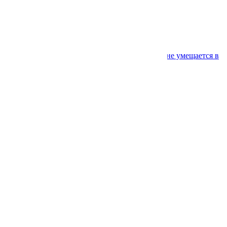
Название акции
Название акции
Название акции
Название акции
Название акции настолько большое, что не умещается в
одну строчку
Свежие комментарии
Архивы
Февраль 2021
Рубрики
Uncategorized
Мета
Войти
Лента записей