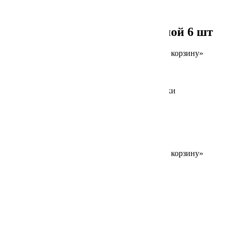
190 г
Мини чебуреки с бараниной 6 шт
Для заказа товара нажмите на кнопку «В корзину»
690
₽
В корзину
Добавлено в корзину
190 г
Жареные креветки
Для заказа товара нажмите на кнопку «В корзину»
690
₽
В корзину
Найти:
Свежие записи