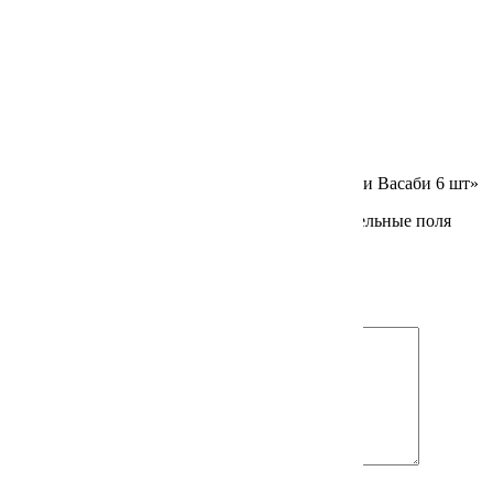
Вес
60212967 г
Отзывы
Отзывов пока нет.
Будьте первым, кто оставил отзыв на «Креветки Васаби 6 шт»
Ваш адрес email не будет опубликован.
Обязательные поля
помечены
*
Ваша оценка
*
Ваш отзыв
*