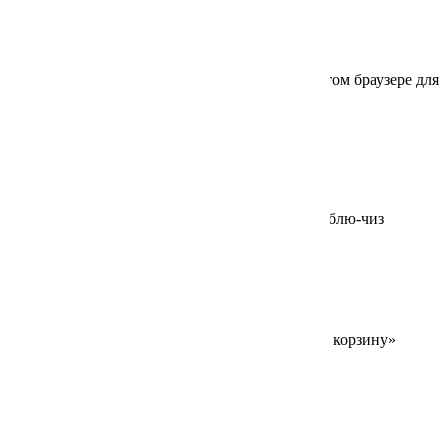
Имя
*
Email
*
Сохранить моё имя, email и адрес сайта в этом браузере для
последующих моих комментариев.
Похожие
Добавлено в корзину
180/30 г
Гренки с соусом блю-чиз
Для заказа товара нажмите на кнопку «В корзину»
390
₽
В корзину
Добавлено в корзину