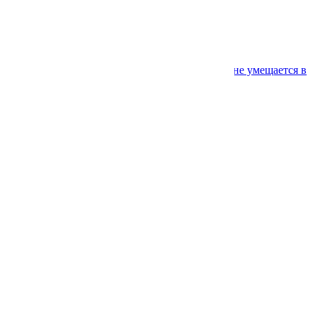
Название акции
Название акции
Название акции
Название акции
Название акции настолько большое, что не умещается в
одну строчку
Свежие комментарии
Архивы
Февраль 2021
Рубрики
Uncategorized
Мета
Войти
Лента записей